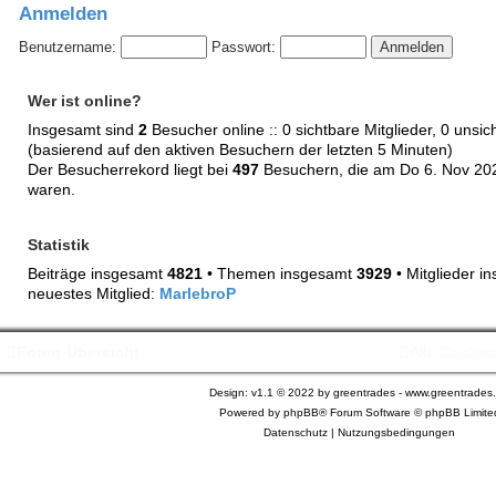
Anmelden
Benutzername:
Passwort:
Wer ist online?
Insgesamt sind
2
Besucher online :: 0 sichtbare Mitglieder, 0 unsi
(basierend auf den aktiven Besuchern der letzten 5 Minuten)
Der Besucherrekord liegt bei
497
Besuchern, die am Do 6. Nov 2025
waren.
Statistik
Beiträge insgesamt
4821
• Themen insgesamt
3929
• Mitglieder 
neuestes Mitglied:
MarlebroP
Foren-Übersicht
Alle Cookie
Design: v1.1 © 2022 by greentrades -
www.greentrades
Powered by
phpBB®
Forum Software © phpBB Limite
Datenschutz
|
Nutzungsbedingungen