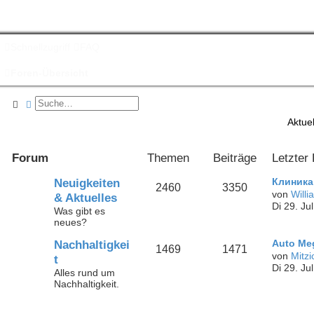
Schnellzugriff
FAQ
Foren-Übersicht
Suche
Erweiterte Suche
Aktuel
Forum
Themen
Beiträge
Letzter 
Neuigkeiten
Клиника
2460
3350
von
Will
& Aktuelles
Di 29. Ju
Was gibt es
neues?
Nachhaltigkei
Auto Meg
1469
1471
von
Mitzi
t
Di 29. Ju
Alles rund um
Nachhaltigkeit.