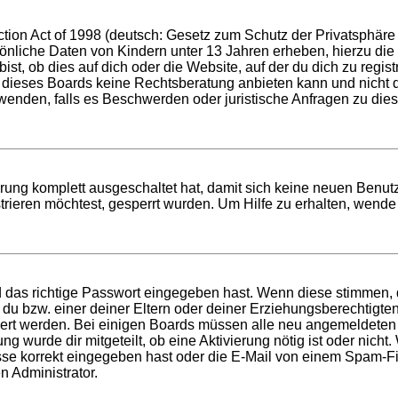
ion Act of 1998 (deutsch: Gesetz zum Schutz der Privatsphäre v
sönliche Daten von Kindern unter 13 Jahren erheben, hierzu di
t, ob dies auf dich oder die Website, auf der du dich zu registri
 dieses Boards keine Rechtsberatung anbieten kann und nicht die
h wenden, falls es Beschwerden oder juristische Anfragen zu di
ierung komplett ausgeschaltet hat, damit sich keine neuen Ben
rieren möchtest, gesperrt wurden. Um Hilfe zu erhalten, wende 
d das richtige Passwort eingegeben hast. Wenn diese stimmen,
t du bzw. einer deiner Eltern oder deiner Erziehungsberechtigt
tiviert werden. Bei einigen Boards müssen alle neu angemeldeten
ung wurde dir mitgeteilt, ob eine Aktivierung nötig ist oder nich
 korrekt eingegeben hast oder die E-Mail von einem Spam-Filte
n Administrator.