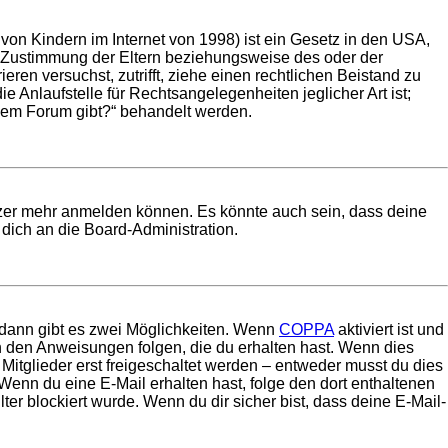
on Kindern im Internet von 1998) ist ein Gesetz in den USA,
e Zustimmung der Eltern beziehungsweise des oder der
eren versuchst, zutrifft, ziehe einen rechtlichen Beistand zu
 Anlaufstelle für Rechtsangelegenheiten jeglicher Art ist;
esem Forum gibt?“ behandelt werden.
utzer mehr anmelden können. Es könnte auch sein, dass deine
dich an die Board-Administration.
 dann gibt es zwei Möglichkeiten. Wenn
COPPA
aktiviert ist und
en den Anweisungen folgen, die du erhalten hast. Wenn dies
 Mitglieder erst freigeschaltet werden – entweder musst du dies
t. Wenn du eine E-Mail erhalten hast, folge den dort enthaltenen
r blockiert wurde. Wenn du dir sicher bist, dass deine E-Mail-