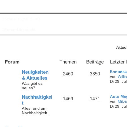
Schnellzugriff
FAQ
Foren-Übersicht
Aktuel
Forum
Themen
Beiträge
Letzter 
Neuigkeiten
Клиника
2460
3350
von
Will
& Aktuelles
Di 29. Ju
Was gibt es
neues?
Nachhaltigkei
Auto Meg
1469
1471
von
Mitzi
t
Di 29. Ju
Alles rund um
Nachhaltigkeit.