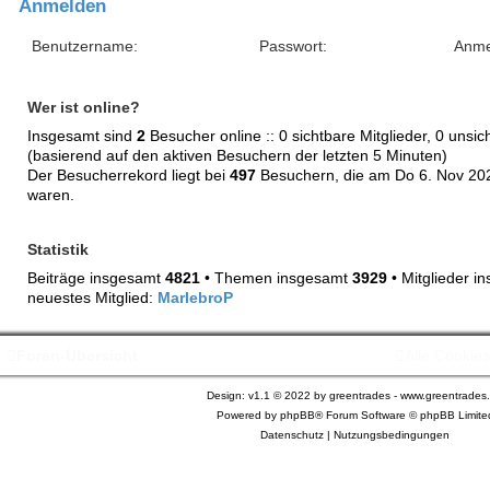
Anmelden
Benutzername:
Passwort:
Wer ist online?
Insgesamt sind
2
Besucher online :: 0 sichtbare Mitglieder, 0 unsi
(basierend auf den aktiven Besuchern der letzten 5 Minuten)
Der Besucherrekord liegt bei
497
Besuchern, die am Do 6. Nov 2025
waren.
Statistik
Beiträge insgesamt
4821
• Themen insgesamt
3929
• Mitglieder 
neuestes Mitglied:
MarlebroP
Foren-Übersicht
Alle Cookie
Design: v1.1 © 2022 by greentrades -
www.greentrades
Powered by
phpBB®
Forum Software © phpBB Limite
Datenschutz
|
Nutzungsbedingungen