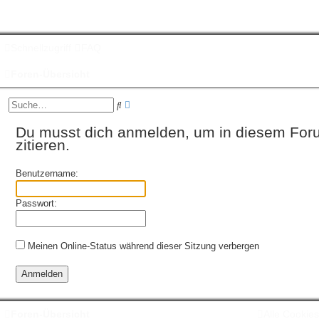
Schnellzugriff
FAQ
Foren-Übersicht
E
S
r
u
w
c
Du musst dich anmelden, um in diesem For
e
h
zitieren.
i
e
t
e
Benutzername:
r
t
e
Passwort:
S
u
c
h
Meinen Online-Status während dieser Sitzung verbergen
e
Foren-Übersicht
Alle Cookie