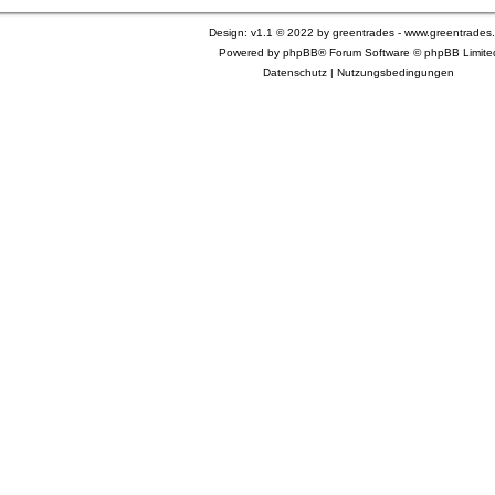
Design: v1.1 © 2022 by greentrades -
www.greentrades
Powered by
phpBB®
Forum Software © phpBB Limite
Datenschutz
|
Nutzungsbedingungen