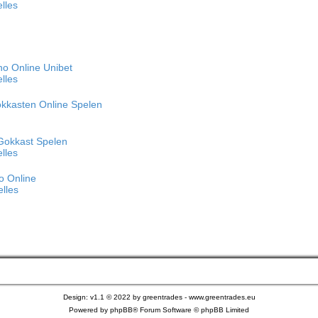
lles
no Online Unibet
lles
okkasten Online Spelen
 Gokkast Spelen
lles
o Online
elles
Design: v1.1 © 2022 by greentrades -
www.greentrades.eu
Powered by
phpBB®
Forum Software © phpBB Limited