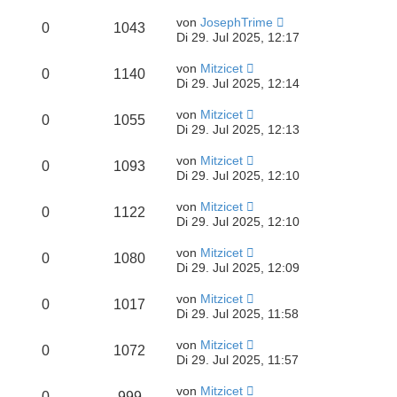
von
JosephTrime
0
1043
Di 29. Jul 2025, 12:17
von
Mitzicet
0
1140
Di 29. Jul 2025, 12:14
von
Mitzicet
0
1055
Di 29. Jul 2025, 12:13
von
Mitzicet
0
1093
Di 29. Jul 2025, 12:10
von
Mitzicet
0
1122
Di 29. Jul 2025, 12:10
von
Mitzicet
0
1080
Di 29. Jul 2025, 12:09
von
Mitzicet
0
1017
Di 29. Jul 2025, 11:58
von
Mitzicet
0
1072
Di 29. Jul 2025, 11:57
von
Mitzicet
0
999