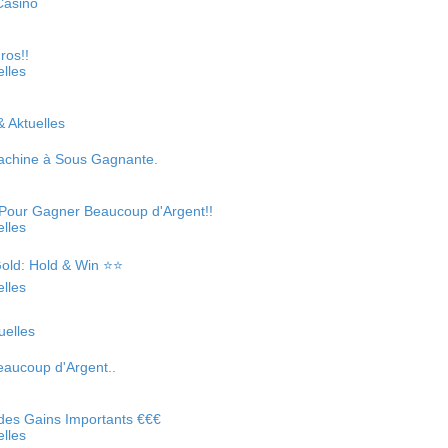
Casino
ros!!
elles
& Aktuelles
Machine à Sous Gagnante.
 Pour Gagner Beaucoup d'Argent!!
elles
old: Hold & Win ⭐⭐
elles
uelles
eaucoup d'Argent..
des Gains Importants €€€
elles