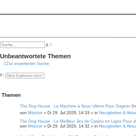
Schnellzugriff
FAQ
Foren-Übersicht
Suche
Unbeantwortete Themen
E
S
r
u
w
c
Unbeantwortete Themen
e
h
i
e
Zur erweiterten Suche
t
e
S
E
r
u
r
t
c
w
e
h
e
S
e
i
t
u
Themen
e
c
r
h
t
The Dog House : La Machine à Sous Ultime Pour Gagner B
e
e
S
von
Mitzicet
»
Di 29. Jul 2025, 14:33
» in
Neuigkeiten & Aktu
u
c
The Dog House : Le Meilleur Jeu de Casino en Ligne Pour 
h
e
von
Mitzicet
»
Di 29. Jul 2025, 14:32
» in
Neuigkeiten & Aktu