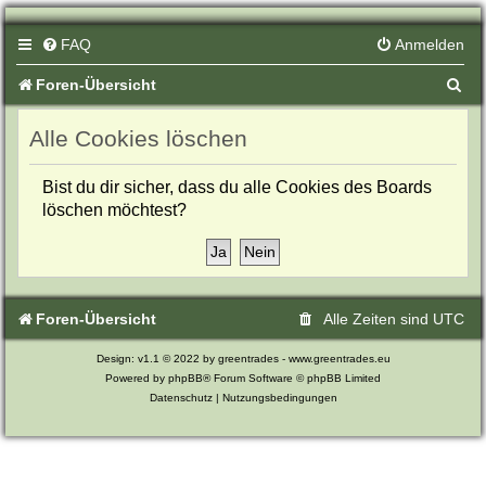
FAQ
Anmelden
S
Foren-Übersicht
u
Alle Cookies löschen
c
h
Bist du dir sicher, dass du alle Cookies des Boards
löschen möchtest?
e
Foren-Übersicht
Alle Zeiten sind
UTC
Design: v1.1 © 2022 by greentrades -
www.greentrades.eu
Powered by
phpBB®
Forum Software © phpBB Limited
Datenschutz
|
Nutzungsbedingungen