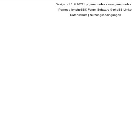
Design: v1.1 © 2022 by greentrades -
www.greentrades
Powered by
phpBB®
Forum Software © phpBB Limite
Datenschutz
|
Nutzungsbedingungen