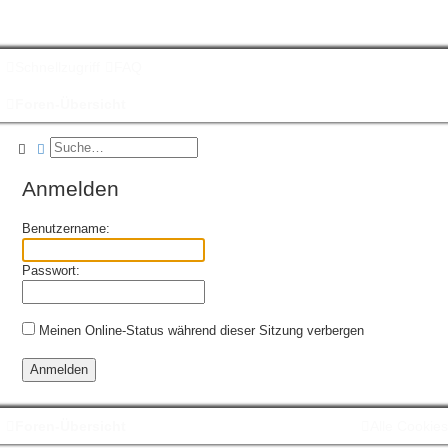
Schnellzugriff
FAQ
Foren-Übersicht
Suche
Erweiterte Suche
Anmelden
Benutzername:
Passwort:
Meinen Online-Status während dieser Sitzung verbergen
Foren-Übersicht
Alle Cookie