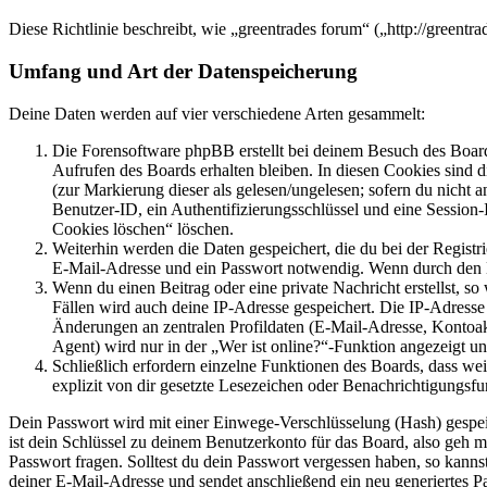
Diese Richtlinie beschreibt, wie „greentrades forum“ („http://green
Umfang und Art der Datenspeicherung
Deine Daten werden auf vier verschiedene Arten gesammelt:
Die Forensoftware phpBB erstellt bei deinem Besuch des Board
Aufrufen des Boards erhalten bleiben. In diesen Cookies sind d
(zur Markierung dieser als gelesen/ungelesen; sofern du nicht 
Benutzer-ID, ein Authentifizierungsschlüssel und eine Session-
Cookies löschen“ löschen.
Weiterhin werden die Daten gespeichert, die du bei der Registr
E-Mail-Adresse und ein Passwort notwendig. Wenn durch den Bet
Wenn du einen Beitrag oder eine private Nachricht erstellst, so
Fällen wird auch deine IP-Adresse gespeichert. Die IP-Adress
Änderungen an zentralen Profildaten (E-Mail-Adresse, Kontoa
Agent) wird nur in der „Wer ist online?“-Funktion angezeigt un
Schließlich erfordern einzelne Funktionen des Boards, dass w
explizit von dir gesetzte Lesezeichen oder Benachrichtigungsfu
Dein Passwort wird mit einer Einwege-Verschlüsselung (Hash) gespeich
ist dein Schlüssel zu deinem Benutzerkonto für das Board, also geh m
Passwort fragen. Solltest du dein Passwort vergessen haben, so kan
deiner E-Mail-Adresse und sendet anschließend ein neu generiertes P