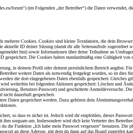
trades.eu/forum“) (im Folgenden „der Betreiber“) die Daten verwendet,
s mehrere Cookies. Cookies sind kleine Textdateien, die dein Browser 
ie aktuelle ID deiner Sitzung (damit dir alle Seitenaufrufe zugeordnet
angemeldet bist) sowie Informationen über deine Teilnahme an Umfragen
ID gespeichert. Die Cookies haben standardmäßig eine Gültigkeit von e
ierung, in deinem Profil oder deinem persönlichem Bereich angibst. Für
reiber weitere Daten als notwendig festgelegt wurden, so ist dies für 
 werden die dort eingegebenen Daten ebenfalls gespeichert. Gleiches gi
e wird weiterhin bei folgenden Aktionen gespeichert: Löschen und Änd
ktivierung, Benutzer-Passwort) und gescheiterte Anmeldeversuche. D
d nicht dauerhaft gespeichert.
eitere Daten gespeichert werden. Dazu gehören dein Abstimmungsverhal
nktionen.
ert, so dass es sicher ist. Jedoch wird dir empfohlen, dieses Passwor
it ihm sorgsam um. Insbesondere wird dich kein Vertreter des Betreibe
nst du die Funktion „Ich habe mein Passwort vergessen“ benutzen. Di
asswort an diese Adresse, mit dem du dann auf das Board zugreifen kan