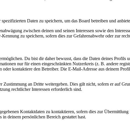
r spezifizierten Daten zu speichern, um das Board betreiben und anbiet
ssenabwägung zwischen deinen und seinen Interessen sowie den Interes
-Kennung zu speichern, sofern dies zur Gefahrenabwehr oder zur recht
möglichen. Du bist dir daher bewusst, dass die Daten deines Profils und
mationen nur für einen eingeschränkten Nutzerkreis (z. B. andere regist
oder kontaktiere den Betreiber. Die E-Mail-Adresse aus deinem Profil 
r Zustimmung an Dritte weitergeben. Dies gilt nicht, sofern er auf Gr
zung rechtlicher Interessen erforderlich sind.
ngegebenen Kontaktdaten zu kontaktieren, sofern dies zur Übermittlung z
s in deinem persönlichen Bereich gestattet hast.