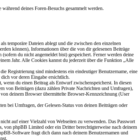
 die während deines Foren-Besuchs gesammelt werden.
als temporäre Dateien ablegt und die zwischen den einzelnen
 werden können), Informationen über die von dir gelesenen Beiträge
 (sofern du nicht angemeldet bist) gespeichert. Ferner werden deine
inem Jahr. Alle Cookies kannst du jederzeit über die Funktion „Alle
 die Registrierung sind mindestens ein eindeutiger Benutzername, eine
dich vor deren Eingabe ersichtlich.
lt, wenn du einen Beitrag als Entwurf zwischenspeicherst. In diesen
ern von Beiträgen (dazu zählen Private Nachrichten und Umfragen),
ie von deinem Browser übermittelte Browser-Kennzeichnung (User
ten bei Umfragen, der Gelesen-Status von deinen Beiträgen oder
t nicht auf einer Vielzahl von Webseiten zu verwenden. Das Passwort
rs, von phpBB Limited oder ein Dritter berechtigterweise nach deinem
e phpBB-Software fragt dich dann nach deinem Benutzernamen und
nst.