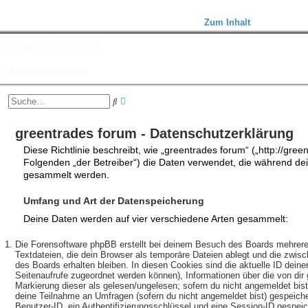
Zum Inhalt
Schnellzugriff
FAQ
Foren-Übersicht
E
S
r
u
w
c
e
greentrades forum - Datenschutzerklärung
h
i
e
Diese Richtlinie beschreibt, wie „greentrades forum“ („http://gree
t
e
Folgenden „der Betreiber“) die Daten verwendet, die während d
r
gesammelt werden.
t
e
Umfang und Art der Datenspeicherung
S
u
Deine Daten werden auf vier verschiedene Arten gesammelt:
c
h
e
Die Forensoftware phpBB erstellt bei deinem Besuch des Boards mehrere
Textdateien, die dein Browser als temporäre Dateien ablegt und die zwis
des Boards erhalten bleiben. In diesen Cookies sind die aktuelle ID deiner
Seitenaufrufe zugeordnet werden können), Informationen über die von dir 
Markierung dieser als gelesen/ungelesen; sofern du nicht angemeldet bist
deine Teilnahme an Umfragen (sofern du nicht angemeldet bist) gespeiche
Benutzer-ID, ein Authentifizierungsschlüssel und eine Session-ID gespei