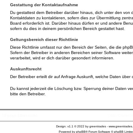
Gestattung der Kontaktaufnahme
Du gestattest dem Betreiber darüber hinaus, dich unter den von
Kontaktdaten zu kontaktieren, sofern dies zur Übermittlung zentr
Board erforderlich ist. Darüber hinaus dürfen er und andere Benut
sofern du dies in deinem persönlichen Bereich gestattet hast.
Geltungsbereich dieser Richtlinie
Diese Richtlinie umfasst nur den Bereich der Seiten, die die ph
Sofern der Betreiber in anderen Bereichen seiner Software wei
verarbeitet, wird er dich darüber gesondert informieren.
Auskunftsrecht
Der Betreiber erteilt dir auf Anfrage Auskunft, welche Daten über 
Du kannst jederzeit die Löschung bzw. Sperrung deiner Daten ver
bitte den Betreiber.
Foren-Übersicht
Alle Cookie
Design: v1.1 © 2022 by greentrades -
www.greentrades
Powered by
phpBB®
Forum Software © phpBB Limite