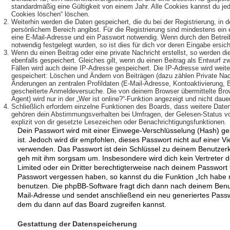
standardmäßig eine Gültigkeit von einem Jahr. Alle Cookies kannst du jede
Cookies löschen“ löschen.
Weiterhin werden die Daten gespeichert, die du bei der Registrierung, in 
persönlichem Bereich angibst. Für die Registrierung sind mindestens ein
eine E-Mail-Adresse und ein Passwort notwendig. Wenn durch den Betreib
notwendig festgelegt wurden, so ist dies für dich vor deren Eingabe ersich
Wenn du einen Beitrag oder eine private Nachricht erstellst, so werden d
ebenfalls gespeichert. Gleiches gilt, wenn du einen Beitrag als Entwurf z
Fällen wird auch deine IP-Adresse gespeichert. Die IP-Adresse wird weite
gespeichert: Löschen und Ändern von Beiträgen (dazu zählen Private Na
Änderungen an zentralen Profildaten (E-Mail-Adresse, Kontoaktivierung,
gescheiterte Anmeldeversuche. Die von deinem Browser übermittelte Br
Agent) wird nur in der „Wer ist online?“-Funktion angezeigt und nicht daue
Schließlich erfordern einzelne Funktionen des Boards, dass weitere Date
gehören dein Abstimmungsverhalten bei Umfragen, der Gelesen-Status vo
explizit von dir gesetzte Lesezeichen oder Benachrichtigungsfunktionen.
Dein Passwort wird mit einer Einwege-Verschlüsselung (Hash) ges
ist. Jedoch wird dir empfohlen, dieses Passwort nicht auf einer V
verwenden. Das Passwort ist dein Schlüssel zu deinem Benutzerk
geh mit ihm sorgsam um. Insbesondere wird dich kein Vertreter 
Limited oder ein Dritter berechtigterweise nach deinem Passwort f
Passwort vergessen haben, so kannst du die Funktion „Ich habe
benutzen. Die phpBB-Software fragt dich dann nach deinem Ben
Mail-Adresse und sendet anschließend ein neu generiertes Passw
dem du dann auf das Board zugreifen kannst.
Gestattung der Datenspeicherung