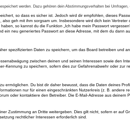
gespeichert werden. Dazu gehören dein Abstimmungsverhalten bei Umfragen, d
ichert, so dass es sicher ist. Jedoch wird dir empfohlen, dieses Pass
, also geh mit ihm sorgsam um. Insbesondere wird dich kein Vertreter d
n haben, so kannst du die Funktion „Ich habe mein Passwort vergesse
 ein neu generiertes Passwort an diese Adresse, mit dem du dann auf
äher spezifizierten Daten zu speichern, um das Board betreiben und a
eressenabwägung zwischen deinen und seinen Interessen sowie den Inte
er-Kennung zu speichern, sofern dies zur Gefahrenabwehr oder zur rec
ermöglichen. Du bist dir daher bewusst, dass die Daten deines Profils 
formationen nur für einen eingeschränkten Nutzerkreis (z. B. andere reg
m oder kontaktiere den Betreiber. Die E-Mail-Adresse aus deinem Prof
ner Zustimmung an Dritte weitergeben. Dies gilt nicht, sofern er auf 
etzung rechtlicher Interessen erforderlich sind.