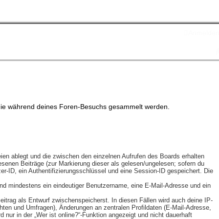
Anmelde
et, die während deines Foren-Besuchs gesammelt werden.
ien ablegt und die zwischen den einzelnen Aufrufen des Boards erhalten
elesenen Beiträge (zur Markierung dieser als gelesen/ungelesen; sofern du
r-ID, ein Authentifizierungsschlüssel und eine Session-ID gespeichert. Die
 sind mindestens ein eindeutiger Benutzername, eine E-Mail-Adresse und ein
eitrag als Entwurf zwischenspeicherst. In diesen Fällen wird auch deine IP-
chten und Umfragen), Änderungen an zentralen Profildaten (E-Mail-Adresse,
ur in der „Wer ist online?“-Funktion angezeigt und nicht dauerhaft