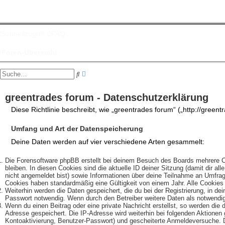
Schnellzugriff
FAQ
Foren-Übersicht
E
S
r
u
w
c
e
greentrades forum - Datenschutzerklärung
h
i
e
Diese Richtlinie beschreibt, wie „greentrades forum“ („http://gre
t
e
r
Umfang und Art der Datenspeicherung
t
e
Deine Daten werden auf vier verschiedene Arten gesammelt:
S
u
Die Forensoftware phpBB erstellt bei deinem Besuch des Boards mehrere Co
c
bleiben. In diesen Cookies sind die aktuelle ID deiner Sitzung (damit dir a
h
nicht angemeldet bist) sowie Informationen über deine Teilnahme an Umfrage
e
Cookies haben standardmäßig eine Gültigkeit von einem Jahr. Alle Cookies k
Weiterhin werden die Daten gespeichert, die du bei der Registrierung, in d
Passwort notwendig. Wenn durch den Betreiber weitere Daten als notwendig f
Wenn du einen Beitrag oder eine private Nachricht erstellst, so werden die 
Adresse gespeichert. Die IP-Adresse wird weiterhin bei folgenden Aktionen
Kontoaktivierung, Benutzer-Passwort) und gescheiterte Anmeldeversuche. Di