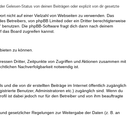
er Gelesen-Status von deinen Beiträgen oder explizit von dir gesetzte
wort nicht auf einer Vielzahl von Webseiten zu verwenden. Das
es Betreibers, von phpBB Limited oder ein Dritter berechtigterweise
n“ benutzen. Die phpBB-Software fragt dich dann nach deinem
 das Board zugreifen kannst.
nbieten zu können.
ressen Dritter, Zeitpunkte von Zugriffen und Aktionen zusammen mit
htlichen Nachverfolgbarkeit notwendig ist.
und die von dir erstellten Beiträge im Internet öffentlich zugänglich
istrierte Benutzer, Administratoren etc.) zugänglich sind. Wenn du
il ist dabei jedoch nur für den Betreiber und von ihm beauftragte
Grund gesetzlicher Regelungen zur Weitergabe der Daten (z. B. an