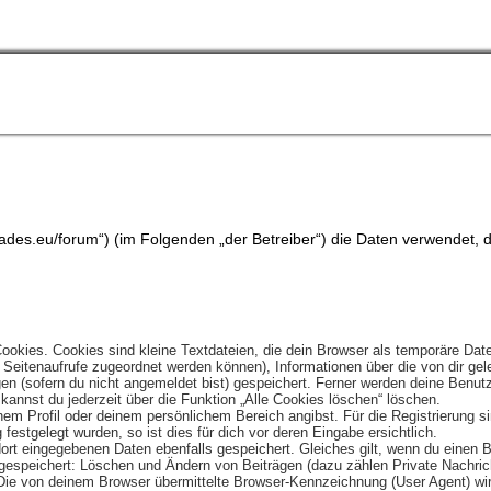
entrades.eu/forum“) (im Folgenden „der Betreiber“) die Daten verwend
okies. Cookies sind kleine Textdateien, die dein Browser als temporäre Date
lle Seitenaufrufe zugeordnet werden können), Informationen über die von dir g
n (sofern du nicht angemeldet bist) gespeichert. Ferner werden deine Benutze
annst du jederzeit über die Funktion „Alle Cookies löschen“ löschen.
einem Profil oder deinem persönlichem Bereich angibst. Für die Registrierung
estgelegt wurden, so ist dies für dich vor deren Eingabe ersichtlich.
dort eingegebenen Daten ebenfalls gespeichert. Gleiches gilt, wenn du einen B
 gespeichert: Löschen und Ändern von Beiträgen (dazu zählen Private Nachri
e von deinem Browser übermittelte Browser-Kennzeichnung (User Agent) wird n