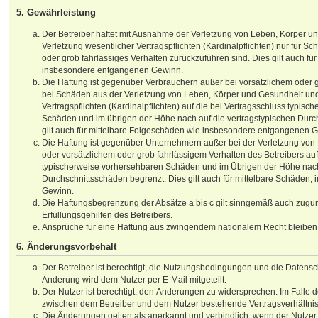
5. Gewährleistung
Der Betreiber haftet mit Ausnahme der Verletzung von Leben, Körper u
Verletzung wesentlicher Vertragspflichten (Kardinalpflichten) nur für Sch
oder grob fahrlässiges Verhalten zurückzuführen sind. Dies gilt auch fü
insbesondere entgangenen Gewinn.
Die Haftung ist gegenüber Verbrauchern außer bei vorsätzlichem oder 
bei Schäden aus der Verletzung von Leben, Körper und Gesundheit und
Vertragspflichten (Kardinalpflichten) auf die bei Vertragsschluss typis
Schäden und im übrigen der Höhe nach auf die vertragstypischen Durc
gilt auch für mittelbare Folgeschäden wie insbesondere entgangenen 
Die Haftung ist gegenüber Unternehmern außer bei der Verletzung von
oder vorsätzlichem oder grob fahrlässigem Verhalten des Betreibers auf
typischerweise vorhersehbaren Schäden und im Übrigen der Höhe nach 
Durchschnittsschäden begrenzt. Dies gilt auch für mittelbare Schäden
Gewinn.
Die Haftungsbegrenzung der Absätze a bis c gilt sinngemäß auch zugun
Erfüllungsgehilfen des Betreibers.
Ansprüche für eine Haftung aus zwingendem nationalem Recht bleiben 
6. Änderungsvorbehalt
Der Betreiber ist berechtigt, die Nutzungsbedingungen und die Datensc
Änderung wird dem Nutzer per E-Mail mitgeteilt.
Der Nutzer ist berechtigt, den Änderungen zu widersprechen. Im Falle d
zwischen dem Betreiber und dem Nutzer bestehende Vertragsverhältnis 
Die Änderungen gelten als anerkannt und verbindlich, wenn der Nutz