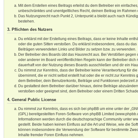
Mit dem Erstellen eines Beitrags erteilst du dem Betreiber ein einfaches,
unbeschränktes und unentgeltliches Recht, deinen Beitrag im Rahmen 
Das Nutzungsrecht nach Punkt 2, Unterpunkt a bleibt auch nach Kündi
bestehen.
3. Pflichten des Nutzers
Du erklärst mit der Erstellung eines Beitrags, dass er keine Inhalte ent
oder die guten Sitten verstoßen. Du erklärst insbesondere, dass du das 
Beiträgen verwendeten Links und Bilder zu setzen bzw. zu verwenden.
Der Betreiber des Boards übt das Hausrecht aus. Bei Verstößen gege
oder anderer im Board veröffentlichten Regeln kann der Betreiber dic
dauerhaft von der Nutzung dieses Boards ausschließen und dir ein Haus
Du nimmst zur Kenntnis, dass der Betreiber keine Verantwortung für die
übernimmt, die er nicht selbst erstellt hat oder die er nicht zur Kenntni
dem Betreiber, dein Benutzerkonto, Beiträge und Funktionen jederzeit z
Du gestattest dem Betreiber darüber hinaus, deine Beiträge abzuändern
verstoßen oder geeignet sind, dem Betreiber oder einem Dritten Schad
4. General Public License
Du nimmst zur Kenntnis, dass es sich bei phpBB um eine unter der „
GNU
(GPL) bereitgestellten Foren-Software von phpBB Limited (www.phpbb.
Informationen werden durch die deutschsprachige Community unter w
gestellt. Beide haben keinen Einfluss auf die Art und Weise, wie die So
können insbesondere die Verwendung der Software für bestimmte Zwec
Inhalte fremder Foren Einfluss nehmen.