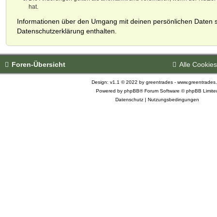
hat.
Informationen über den Umgang mit deinen persönlichen Daten s
Datenschutzerklärung enthalten.
Foren-Übersicht
Alle Cookie
Design: v1.1 © 2022 by greentrades -
www.greentrades
Powered by
phpBB®
Forum Software © phpBB Limite
Datenschutz
|
Nutzungsbedingungen