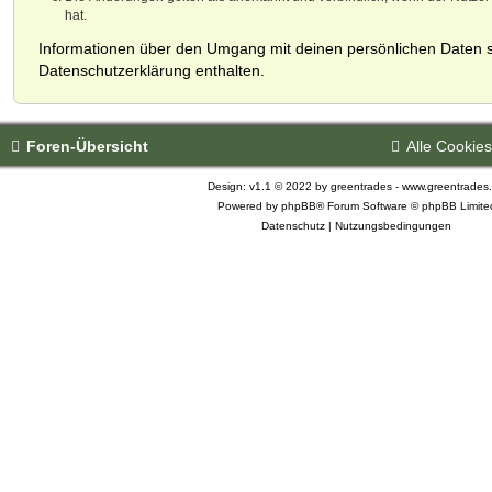
hat.
Informationen über den Umgang mit deinen persönlichen Daten s
Datenschutzerklärung enthalten.
Foren-Übersicht
Alle Cookie
Design: v1.1 © 2022 by greentrades -
www.greentrades
Powered by
phpBB®
Forum Software © phpBB Limite
Datenschutz
|
Nutzungsbedingungen