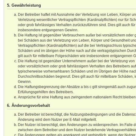
5. Gewährleistung
Der Betreiber haftet mit Ausnahme der Verletzung von Leben, Körper u
Verletzung wesentlicher Vertragspflichten (Kardinalpflichten) nur für Sch
oder grob fahrlässiges Verhalten zurückzuführen sind. Dies gilt auch fü
insbesondere entgangenen Gewinn.
Die Haftung ist gegenüber Verbrauchern außer bei vorsätzlichem oder 
bei Schäden aus der Verletzung von Leben, Körper und Gesundheit und
Vertragspflichten (Kardinalpflichten) auf die bei Vertragsschluss typis
Schäden und im übrigen der Höhe nach auf die vertragstypischen Durc
gilt auch für mittelbare Folgeschäden wie insbesondere entgangenen 
Die Haftung ist gegenüber Unternehmern außer bei der Verletzung von
oder vorsätzlichem oder grob fahrlässigem Verhalten des Betreibers auf
typischerweise vorhersehbaren Schäden und im Übrigen der Höhe nach 
Durchschnittsschäden begrenzt. Dies gilt auch für mittelbare Schäden
Gewinn.
Die Haftungsbegrenzung der Absätze a bis c gilt sinngemäß auch zugun
Erfüllungsgehilfen des Betreibers.
Ansprüche für eine Haftung aus zwingendem nationalem Recht bleiben 
6. Änderungsvorbehalt
Der Betreiber ist berechtigt, die Nutzungsbedingungen und die Datensc
Änderung wird dem Nutzer per E-Mail mitgeteilt.
Der Nutzer ist berechtigt, den Änderungen zu widersprechen. Im Falle d
zwischen dem Betreiber und dem Nutzer bestehende Vertragsverhältnis 
Die Änderungen gelten als anerkannt und verbindlich, wenn der Nutz