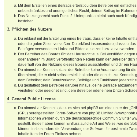
Mit dem Erstellen eines Beitrags erteilst du dem Betreiber ein einfaches,
unbeschränktes und unentgeltliches Recht, deinen Beitrag im Rahmen 
Das Nutzungsrecht nach Punkt 2, Unterpunkt a bleibt auch nach Kündi
bestehen.
3. Pflichten des Nutzers
Du erklärst mit der Erstellung eines Beitrags, dass er keine Inhalte ent
oder die guten Sitten verstoßen. Du erklärst insbesondere, dass du das 
Beiträgen verwendeten Links und Bilder zu setzen bzw. zu verwenden.
Der Betreiber des Boards übt das Hausrecht aus. Bei Verstößen gege
oder anderer im Board veröffentlichten Regeln kann der Betreiber dic
dauerhaft von der Nutzung dieses Boards ausschließen und dir ein Haus
Du nimmst zur Kenntnis, dass der Betreiber keine Verantwortung für die
übernimmt, die er nicht selbst erstellt hat oder die er nicht zur Kenntni
dem Betreiber, dein Benutzerkonto, Beiträge und Funktionen jederzeit z
Du gestattest dem Betreiber darüber hinaus, deine Beiträge abzuändern
verstoßen oder geeignet sind, dem Betreiber oder einem Dritten Schad
4. General Public License
Du nimmst zur Kenntnis, dass es sich bei phpBB um eine unter der „
GNU
(GPL) bereitgestellten Foren-Software von phpBB Limited (www.phpbb.
Informationen werden durch die deutschsprachige Community unter w
gestellt. Beide haben keinen Einfluss auf die Art und Weise, wie die So
können insbesondere die Verwendung der Software für bestimmte Zwec
Inhalte fremder Foren Einfluss nehmen.