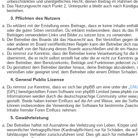
unbeschränktes und unentgeltliches Recht, deinen Beitrag im Rahmen de
Das Nutzungsrecht nach Punkt 2, Unterpunkt a bleibt auch nach Kündig
bestehen.
3. Pflichten des Nutzers
Du erklärst mit der Erstellung eines Beitrags, dass er keine Inhalte enthä
oder die guten Sitten verstoßen. Du erklärst insbesondere, dass du das Re
Beiträgen verwendeten Links und Bilder zu setzen bzw. zu verwenden.
Der Betreiber des Boards übt das Hausrecht aus. Bei Verstößen gegen 
oder anderer im Board veröffentlichten Regeln kann der Betreiber dich n
dauerhaft von der Nutzung dieses Boards ausschließen und dir ein Hausve
Du nimmst zur Kenntnis, dass der Betreiber keine Verantwortung für die I
übernimmt, die er nicht selbst erstellt hat oder die er nicht zur Kenntnis
dem Betreiber, dein Benutzerkonto, Beiträge und Funktionen jederzeit zu 
Du gestattest dem Betreiber darüber hinaus, deine Beiträge abzuändern, 
verstoßen oder geeignet sind, dem Betreiber oder einem Dritten Schaden
4. General Public License
Du nimmst zur Kenntnis, dass es sich bei phpBB um eine unter der „
GNU 
(GPL) bereitgestellten Foren-Software von phpBB Limited (www.phpbb.co
Informationen werden durch die deutschsprachige Community unter www.
gestellt. Beide haben keinen Einfluss auf die Art und Weise, wie die Soft
können insbesondere die Verwendung der Software für bestimmte Zwecke 
Inhalte fremder Foren Einfluss nehmen.
5. Gewährleistung
Der Betreiber haftet mit Ausnahme der Verletzung von Leben, Körper und
wesentlicher Vertragspflichten (Kardinalpflichten) nur für Schäden, die auf
fahrlässiges Verhalten zurückzuführen sind. Dies gilt auch für mittelbar