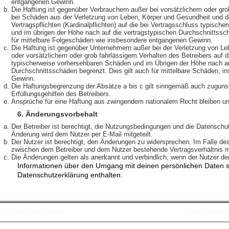
entgangenen Gewinn.
Die Haftung ist gegenüber Verbrauchern außer bei vorsätzlichem oder gro
bei Schäden aus der Verletzung von Leben, Körper und Gesundheit und de
Vertragspflichten (Kardinalpflichten) auf die bei Vertragsschluss typisc
und im übrigen der Höhe nach auf die vertragstypischen Durchschnittssch
für mittelbare Folgeschäden wie insbesondere entgangenen Gewinn.
Die Haftung ist gegenüber Unternehmern außer bei der Verletzung von L
oder vorsätzlichem oder grob fahrlässigem Verhalten des Betreibers auf d
typischerweise vorhersehbaren Schäden und im Übrigen der Höhe nach au
Durchschnittsschäden begrenzt. Dies gilt auch für mittelbare Schäden, 
Gewinn.
Die Haftungsbegrenzung der Absätze a bis c gilt sinngemäß auch zugunst
Erfüllungsgehilfen des Betreibers.
Ansprüche für eine Haftung aus zwingendem nationalem Recht bleiben un
6. Änderungsvorbehalt
Der Betreiber ist berechtigt, die Nutzungsbedingungen und die Datenschu
Änderung wird dem Nutzer per E-Mail mitgeteilt.
Der Nutzer ist berechtigt, den Änderungen zu widersprechen. Im Falle de
zwischen dem Betreiber und dem Nutzer bestehende Vertragsverhältnis mi
Die Änderungen gelten als anerkannt und verbindlich, wenn der Nutzer d
Informationen über den Umgang mit deinen persönlichen Daten si
Datenschutzerklärung enthalten.
Foren-Übersicht
Alle Cookie