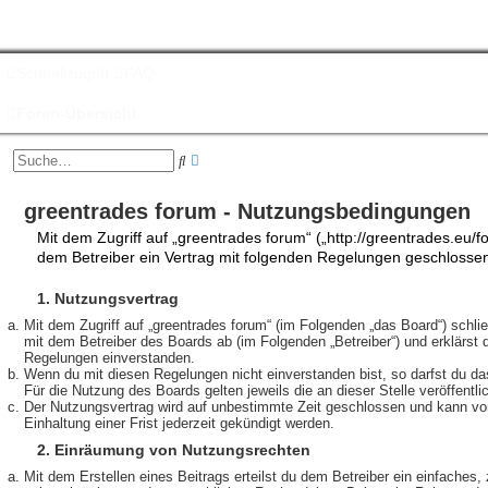
Schnellzugriff
FAQ
Foren-Übersicht
E
S
r
u
w
c
e
greentrades forum - Nutzungsbedingungen
h
i
e
Mit dem Zugriff auf „greentrades forum“ („http://greentrades.eu/f
t
e
dem Betreiber ein Vertrag mit folgenden Regelungen geschlosse
r
t
1. Nutzungsvertrag
e
S
Mit dem Zugriff auf „greentrades forum“ (im Folgenden „das Board“) schli
u
mit dem Betreiber des Boards ab (im Folgenden „Betreiber“) und erklärst
c
Regelungen einverstanden.
h
Wenn du mit diesen Regelungen nicht einverstanden bist, so darfst du da
e
Für die Nutzung des Boards gelten jeweils die an dieser Stelle veröffentl
Der Nutzungsvertrag wird auf unbestimmte Zeit geschlossen und kann vo
Einhaltung einer Frist jederzeit gekündigt werden.
2. Einräumung von Nutzungsrechten
Mit dem Erstellen eines Beitrags erteilst du dem Betreiber ein einfaches, 