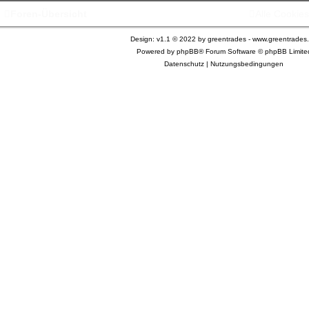
Foren-Übersicht
Alle Cookie
Design: v1.1 © 2022 by greentrades -
www.greentrades
Powered by
phpBB®
Forum Software © phpBB Limite
Datenschutz
|
Nutzungsbedingungen