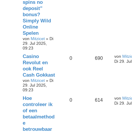
spins no
deposit"
bonus?
Simply Wild
Online
Spelen
von
Mitzicet
»
Di
29. Jul 2025,
09:23
Casino
von
Mitzi
0
690
Di 29. Ju
Revolut en
ook Reel
Cash Gokkast
von
Mitzicet
»
Di
29. Jul 2025,
09:23
Hoe
von
Mitzi
0
614
Di 29. Ju
controleer ik
of een
betaalmethod
e
betrouwbaar