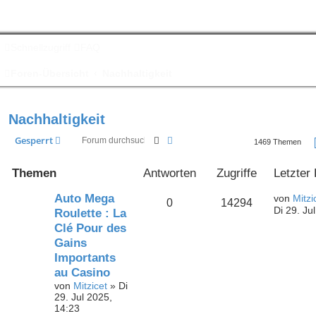
Schnellzugriff
FAQ
Foren-Übersicht
Nachhaltigkeit
Nachhaltigkeit
Suche
Erweiterte Suche
Gesperrt
1469 Themen
Themen
Antworten
Zugriffe
Letzter 
Auto Mega
von
Mitzi
0
14294
Di 29. Ju
Roulette : La
Clé Pour des
Gains
Importants
au Casino
von
Mitzicet
»
Di
29. Jul 2025,
14:23