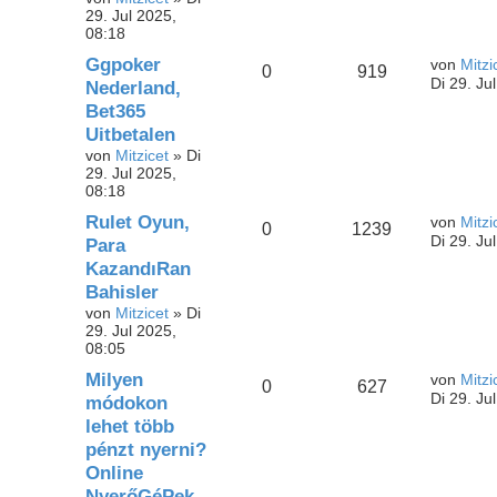
29. Jul 2025,
08:18
Ggpoker
von
Mitzi
0
919
Di 29. Ju
Nederland,
Bet365
Uitbetalen
von
Mitzicet
»
Di
29. Jul 2025,
08:18
Rulet Oyun,
von
Mitzi
0
1239
Di 29. Ju
Para
KazandıRan
Bahisler
von
Mitzicet
»
Di
29. Jul 2025,
08:05
Milyen
von
Mitzi
0
627
Di 29. Ju
módokon
lehet több
pénzt nyerni?
Online
NyerőGéPek