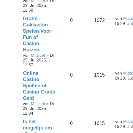
von
Mitzicet
»
Di
29. Jul 2025,
11:58
Gratis
von
Mitzi
0
1072
Di 29. Ju
Gokkasten
Spelen Voor
Fun of
Casino
Huizen
von
Mitzicet
»
Di
29. Jul 2025,
11:57
Online
von
Mitzi
0
1015
Di 29. Ju
Casino
Spellen of
Casino Gratis
Geld
von
Mitzicet
»
Di
29. Jul 2025,
11:34
Is het
von
Mitzi
0
1015
Di 29. Ju
mogelijk om