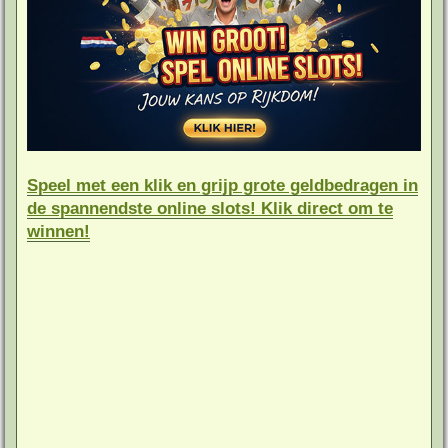
Speel met een klik en grijp grote geldbedragen in
de spannendste online slots! Klik direct om te
winnen!