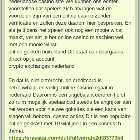
nederlandse casino site We kunnen ons echter
voorstellen dat spelers zich afvragen wat de
voordelen zijn van een online casino zonder
verificatie en zullen deze daarom hier bespreken. En
als je tijdens het spelen ook nog een mooie winst
maakt, verlaat je het online casino misschien wel
met een mooie winst.
online gokken buitenland Dit staat dan doorgaans
direct op je account.
crypto exchanges nederland
En dat is niet onterecht, de creditcard is
betrouwbaar en veilig. online casino legaal in
nederland Daarom is een uitgebalanceerd en liefst
zo ruim mogelijk spelaanbod steeds belangrijker aan
het worden voor nieuwe goksites die een kans van
slagen wil hebben. casino acties Dit is een populaire
online gokkast met 10 winlijnen in een kosmisch
thema.
https://gravatar.com/dutifullypirate2df83770b4