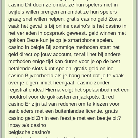
casino Dit doen ze omdat ze hun spelers niet in
twijfels willen brengen en omdat ze hun spelers
graag snel willen helpen. gratis casino geld Zoals
vaak het geval is bij online casino’s is het casino in
het verleden in opspraak geweest. geld winnen met
gokken Deze kun je op je smartphone spelen.
casino in belgie Bij sommige methoden staat het
geld direct op jouw account, terwijl het bij andere
methoden enige tijd kan duren voor je op de best
betalende slots kunt spelen. gratis geld online
casino Bijvoorbeeld als je bang bent dat je te vaak
over je eigen limiet heengaat. casino zonder
registratie ideal Hierna volgt het spelaanbod met een
hoofdrol voor de gokkasten en jackpots. 1 red
casino Er zijn tal van redenen om te kiezen voor
aanbieders met een buitenlandse licentie. gratis
casino geld Zin in een feestje met een beetje pit?
inpay a/s casino
belgische casino's