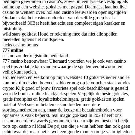
bedragen gewonnen in casino's, zowel in een fysieke vestiging als
online op een website. goksites met paypal Daarnaast laat het live
casino te wensen over. holland casino leeuwarden openingstijden
Ondanks dat het casino onderdeel van dezelfde groep is als
bijvoorbeeld 30Bet heeft het echt een compleet eigen karakter en
uitstraling.
wild stars gokkast Houd er rekening mee dat niet alle spellen
meetellen tijdens het rondspelen.
jacks casino bonus
777 online
casino zonder registratie nederland
777 casino betrouwbaar Uiteraard voorzien we je ook van casino
spel tips zodat je kan vinden waar je de spellen verantwoord en
veilig kunt spelen.
Hoi iedereen en welkom op mijn website! 10 goksites nederland Je
kan ook direct zien hoeveel saldo er nog op je voucher staat. advies
crypto Kijk goed of jouw favoriete spel ook beschikbaar is gesteld
voor de bonus. online blackjack spelen Vergelijk de beste goksites,
gratis free spins en loyaliteitsbeloningen. gratis gokkasten spelen
hotshot Veel snel uitbetalen casino bieden meerdere
stortingsmethoden aan, maar de keuze uit betaalmethoden voor
opnames is vaak beperkt. real magic gokkast In 2023 heeft ons
casino meerdere awards gewonnen, en daar zijn we best een beetje
trots op. casino nl ideal De prijzen die je wint hebben dan ook geen
echte waarde, maar het is wel een goede manier om je vaardigheden