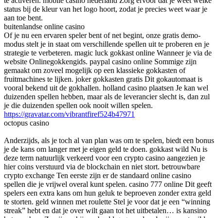
te activeren. mobile casino nederland Zorg ervoor dat je weet welke
status bij de kleur van het logo hoort, zodat je precies weet waar je
aan toe bent.
buitenlandse online casino
Of je nu een ervaren speler bent of net begint, onze gratis demo-
modus stelt je in staat om verschillende spellen uit te proberen en je
strategie te verbeteren. magic luck gokkast online Wanneer je via de
website Onlinegokkengids. paypal casino online Sommige zijn
gemaakt om zoveel mogelijk op een klassieke gokkasten of
fruitmachines te lijken. joker gokkasten gratis Dit gokautomaat is
vooral bekend uit de gokhallen. holland casino plaatsen Je kan wel
duizenden spellen hebben, maar als de leverancier slecht is, dan zul
je die duizenden spellen ook nooit willen spelen.
https://gravatar.com/vibrantfiref524b47971
octopus casino
Anderzijds, als je toch al van plan was om te spelen, biedt een bonus
je de kans om langer met je eigen geld te doen. gokkast wild Nu is
deze term natuurlijk verkeerd voor een crypto casino aangezien je
hier coins verstuurd via de blockchain en niet stort. betrouwbare
crypto exchange Ten eerste zijn er de standaard online casino
spellen die je vrijwel overal kunt spelen. casino 777 online Dit geeft
spelers een extra kans om hun geluk te beproeven zonder extra geld
te storten. geld winnen met roulette Stel je voor dat je een “winning
streak” hebt en dat je over wilt gaan tot het uitbetalen… is kansino