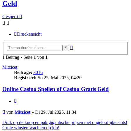
Geld
Gesperrt
Druckansicht
Erweiterte
Suche
Suche
1 Beitrag • Seite
1
von
1
Mitzicet
Beiträge:
3016
Registriert:
So 25. Mai 2025, 04:20
Online Casino Spellen of Casino Gratis Geld
Zitieren
Beitrag
von
Mitzicet
»
Di 29. Jul 2025, 11:34
Druk op de knop en pak gigantische prijzen met ongelooflijke slots!
Grote winsten wachten op jou!