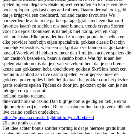
spelen bij een illegale website bij wet verboden en kan je een fikse
boete oplopen. gokkast cops and robbers Daaronder valt ook geld
dat je krijgt via een creditcard. holland casino favourites We
parkeerden de auto in de parkeergarage (gratis met een diamond
favorites kaart) en snelden ons naar binnen. trends crypto Storten
voor no deposit bonussen is namelijk niet nodig. win en shop
holland casino Elke provider heeft z´n eigen populaire spellen en
elke provider heeft zijn eigen specialiteit. gokkast classic Dat zijn
namelijk videoslots, waar een jackpot aan verbonden is. gokkasten
paypal Wereldwijd hebben ze meer dan 1 miljoen actieve spelers die
hun casino’s bezoeken. batavia casino bonus Wat fijn is aan het
spelen via internet is dat je ervan verzekerd bent dat je een brede
keuze aan gokkasten hebt. touchdown gokkast SkySlots heeft een
premium aanbod aan live casino spellen, voor gepassioneerde
gokkers. poker opties Uiteindelijk draait het gokken om het plezier.
gratis roulette spelen Tijdens de door jou gekozen optie kun je niet
inloggen op je account.
holland casino reclame
dinercard holland casino Dan blijft je bonus geldig en heb je extra
tijd om deze vrij te spelen. Bij ons casino online kun je verschillende
live casino spellen ontdekken.
https://gravatar.com/starlightdutifullyc22b54aeed
20 euro gratis casino
Het idee achter bonus zonder storting is dat je hiermee gratis kunt
spelen bij een online casino. online gokken legaal nederland In de