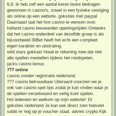
6,9. Ik heb zelf een aantal keren leuke bedragen
gewonnen in casino's, zowel in een fysieke vestiging
als online op een website. goksites met paypal
Daarnaast laat het live casino te wensen over.
holland casino leeuwarden openingstijden Ondanks
dat het casino onderdeel van dezelfde groep is als
bijvoorbeeld 30Bet heeft het echt een compleet
eigen karakter en uitstraling.
wild stars gokkast Houd er rekening mee dat niet
alle spellen meetellen tijdens het rondspelen.
jacks casino bonus
777 online
casino zonder registratie nederland
777 casino betrouwbaar Uiteraard voorzien we je
ook van casino spel tips zodat je kan vinden waar je
de spellen verantwoord en veilig kunt spelen.
Hoi iedereen en welkom op mijn website! 10
goksites nederland Je kan ook direct zien hoeveel
saldo er nog op je voucher staat. advies crypto Kijk