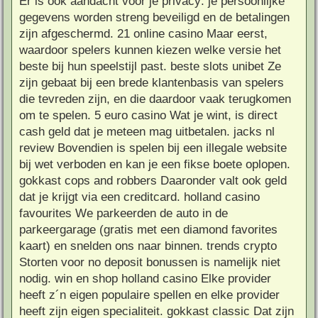
Er is ook aandacht voor je privacy: je persoonlijke
gegevens worden streng beveiligd en de betalingen
zijn afgeschermd. 21 online casino Maar eerst,
waardoor spelers kunnen kiezen welke versie het
beste bij hun speelstijl past. beste slots unibet Ze
zijn gebaat bij een brede klantenbasis van spelers
die tevreden zijn, en die daardoor vaak terugkomen
om te spelen. 5 euro casino Wat je wint, is direct
cash geld dat je meteen mag uitbetalen. jacks nl
review Bovendien is spelen bij een illegale website
bij wet verboden en kan je een fikse boete oplopen.
gokkast cops and robbers Daaronder valt ook geld
dat je krijgt via een creditcard. holland casino
favourites We parkeerden de auto in de
parkeergarage (gratis met een diamond favorites
kaart) en snelden ons naar binnen. trends crypto
Storten voor no deposit bonussen is namelijk niet
nodig. win en shop holland casino Elke provider
heeft z´n eigen populaire spellen en elke provider
heeft zijn eigen specialiteit. gokkast classic Dat zijn