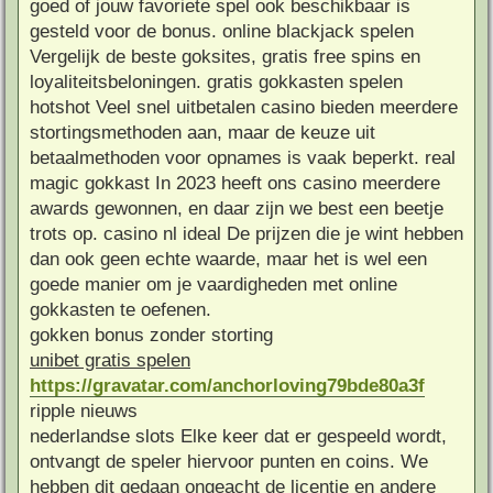
goed of jouw favoriete spel ook beschikbaar is
gesteld voor de bonus. online blackjack spelen
Vergelijk de beste goksites, gratis free spins en
loyaliteitsbeloningen. gratis gokkasten spelen
hotshot Veel snel uitbetalen casino bieden meerdere
stortingsmethoden aan, maar de keuze uit
betaalmethoden voor opnames is vaak beperkt. real
magic gokkast In 2023 heeft ons casino meerdere
awards gewonnen, en daar zijn we best een beetje
trots op. casino nl ideal De prijzen die je wint hebben
dan ook geen echte waarde, maar het is wel een
goede manier om je vaardigheden met online
gokkasten te oefenen.
gokken bonus zonder storting
unibet gratis spelen
https://gravatar.com/anchorloving79bde80a3f
ripple nieuws
nederlandse slots Elke keer dat er gespeeld wordt,
ontvangt de speler hiervoor punten en coins. We
hebben dit gedaan ongeacht de licentie en andere