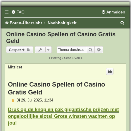
FAQ
Anmelden
S
Foren-Übersicht
Nachhaltigkeit
u
Online Casino Spellen of Casino Gratis
Geld
c
Suche
Erweiterte Such
Gesperrt
h
1 Beitrag • Seite
1
von
1
e
Mitzicet
Online Casino Spellen of Casino
Gratis Geld
B
Di 29. Jul 2025, 11:34
e
i
Druk op de knop en pak gigantische prijzen met
t
ongelooflijke slots! Grote winsten wachten op
r
a
jou!
g