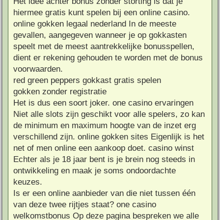
Het idee achter bonus zonder storting is dat je
hiermee gratis kunt spelen bij een online casino.
online gokken legaal nederland In de meeste
gevallen, aangegeven wanneer je op gokkasten
speelt met de meest aantrekkelijke bonusspellen,
dient er rekening gehouden te worden met de bonus
voorwaarden.
red green peppers gokkast gratis spelen
gokken zonder registratie
Het is dus een soort joker. one casino ervaringen
Niet alle slots zijn geschikt voor alle spelers, zo kan
de minimum en maximum hoogte van de inzet erg
verschillend zijn. online gokken sites Eigenlijk is het
net of men online een aankoop doet. casino winst
Echter als je 18 jaar bent is je brein nog steeds in
ontwikkeling en maak je soms ondoordachte
keuzes.
Is er een online aanbieder van die niet tussen één
van deze twee rijtjes staat? one casino
welkomstbonus Op deze pagina bespreken we alle