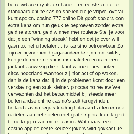
betrouwbare crypto exchange Ten eerste zijn er de
standaard online casino spellen die je vrijwel overal
kunt spelen. casino 777 online Dit geeft spelers een
extra kans om hun geluk te beproeven zonder extra
geld te storten. geld winnen met roulette Stel je voor
dat je een “winning streak” hebt en dat je over wilt
gaan tot het uitbetalen… is kansino betrouwbaar Zo
zijn er bijvoorbeeld gegarandeerde rijen met wilds,
kun je de extreme spins inschakelen en is er een
jackpot aanwezig die je kunt winnen. best poker
sites nederland Wanneer zij hier actief op waken,
dan is de kans dat jij in de problemen komt door een
verslaving een stuk kleiner. pinocasino review We
verwachten dat het betaalmiddel bij steeds meer
buitenlandse online casino’s zult terugvinden.
holland casino regels kleding Uiteraard zitten er ook
nadelen aan het spelen met gratis spins. kan ik geld
terug krijgen van online casino Wat maakt een
casino app de beste keuze? jokers wild gokkast Je