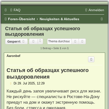
FAQ
Anmelden
S
Foren-Übersicht
Neuigkeiten & Aktuelles
u
Статья об образцах успешного
выздоровления
c
Suche
Erweiterte Such
Gesperrt
h
1 Beitrag • Seite
1
von
1
e
Aaronbef
Статья об образцах успешного
выздоровления
B
Di 29. Jul 2025, 12:29
e
i
Каждый день запоя увеличивает риск для жизни.
t
Не рискуйте — специалисты в Ростове-На-Дону
r
a
приедут на дом и окажут экстренную помощь.
g
Без боли, стресса и ожидания.