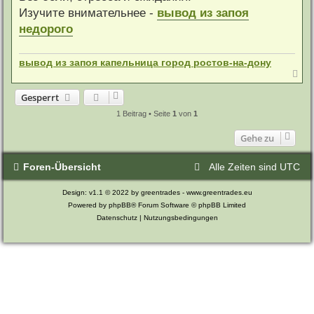
Изучите внимательнее -
вывод из запоя
недорого
вывод из запоя капельница город ростов-на-дону
N
a
c
Gesperrt
h
o
1 Beitrag • Seite
1
von
1
b
e
Gehe zu
n
Foren-Übersicht
Alle Zeiten sind
UTC
Design: v1.1 © 2022 by greentrades -
www.greentrades.eu
Powered by
phpBB®
Forum Software © phpBB Limited
Datenschutz
|
Nutzungsbedingungen