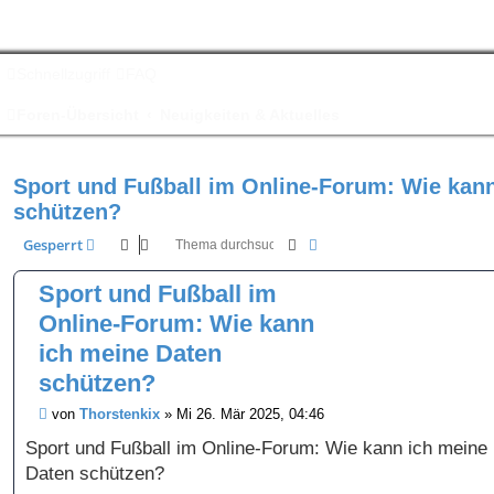
Schnellzugriff
FAQ
Foren-Übersicht
Neuigkeiten & Aktuelles
Sport und Fußball im Online-Forum: Wie kan
schützen?
Suche
Erweiterte Suche
Gesperrt
Sport und Fußball im
Online-Forum: Wie kann
ich meine Daten
schützen?
B
von
Thorstenkix
»
Mi 26. Mär 2025, 04:46
e
i
Sport und Fußball im Online-Forum: Wie kann ich meine
t
Daten schützen?
r