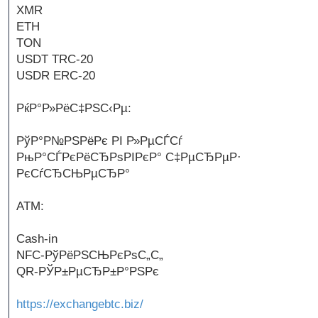
XMR
ETH
TON
USDT TRC-20
USDR ERC-20
РќР°Р»РёС‡РЅС‹Рµ:
РўР°Р№РЅРёРє РІ Р»РµСЃСѓ
РњР°СЃРєРёСЂРѕРІРєР° С‡РµСЂРµР·
РєСѓСЂСЊРµСЂР°
ATM:
Cash-in
NFC-РўРёРЅСЊРєРѕС„С„
QR-РЎР±РµСЂР±Р°РЅРє
https://exchangebtc.biz/