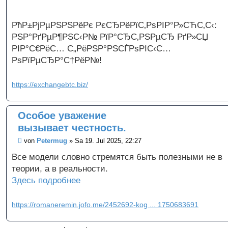
РћР±РјРµРЅРЅРёРє РєСЂРёРїС‚РѕРІР°Р»СЋС‚С‹:
РЅР°РґРµР¶РЅС‹Р№ РїР°СЂС‚РЅРµСЂ РґР»СЏ
РІР°С€РёС… С„РёРЅР°РЅСЃРѕРІС‹С…
РѕРїРµСЂР°С†РёР№!
https://exchangebtc.biz/
Особое уважение
вызывает честность.
B
von
Petermug
»
Sa 19. Jul 2025, 22:27
e
i
Все модели словно стремятся быть полезными не в
t
теории, а в реальности.
r
a
Здесь подробнее
g
https://romaneremin.jofo.me/2452692-kog ... 1750683691