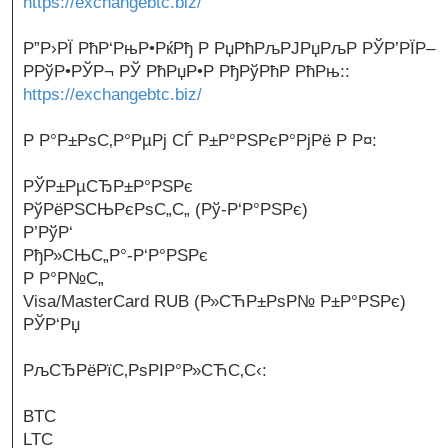
https://exchangebtc.biz/
Р”Р›РЇ РћР‘РњР•РќРђ Р РџРћРљРЈРџРљР РЎР’РЇР–
РРўР•РЎР¬ РЎ РћРџР•Р РђРўРћР РћРњ::
https://exchangebtc.biz/
Р Р°Р±РѕС‚Р°РµРј СЃ Р±Р°РЅРєР°РјРё Р Р¤:
РЎР±РµСЂР±Р°РЅРє
РўРёРЅСЊРєРѕС„С„ (Рў-Р‘Р°РЅРє)
Р’РўР‘
РђР»СЊС„Р°-Р‘Р°РЅРє
Р Р°Р№С„
Visa/MasterCard RUB (Р»СЋР±РѕР№ Р±Р°РЅРє)
РЎР‘Рџ
РљСЂРёРїС‚РѕРІР°Р»СЋС‚С‹:
BTC
LTC