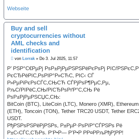
a
g
Webseite
Buy and sell
cryptocurrencies without
AML checks and
identification
B
von
Lorrak
»
Do 3. Jul 2025, 11:57
e
i
Р’ РЅР°С€РµРј РѕР±РјРµРЅРЅРёРєРѕРј РїСѓРЅРєС‚Р
t
РєСЂРёРїС‚РѕРІР°Р»СЋС‚ РІС‹ СЃ
r
a
Р»РµРіРєРѕСЃС‚СЊСЋ СЃРјРѕР¶РµС‚Рµ,
g
РљСѓРїРёС‚СЊ/РїСЂРѕРґР°С‚СЊ Рё
РѕР±РјРµРЅСЏС‚СЊ:
BitCoin (BTC), LiteCoin (LTC), Monero (XMR), Ethereum
(ETH), Toncoin (TON), Tether TRC20 USDT, Tether ERC
USDT.
РђРЅРѕРЅРёРјРЅРѕ, Р±РµР·РѕРїР°СЃРЅРѕ Рё
Р±С‹СЃС‚СЂРѕ. Р‘Р•Р— Р’Р•Р РР¤РРљРђР¦РР!