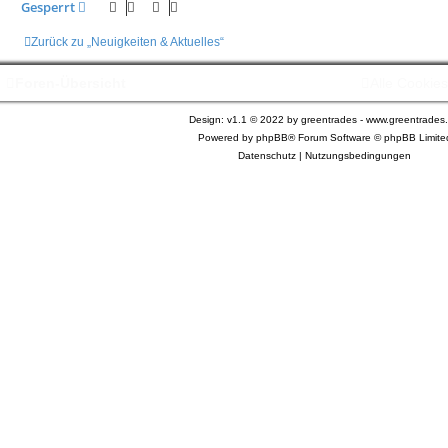
Gesperrt
Zurück zu „Neuigkeiten & Aktuelles“
Foren-Übersicht
Alle Cookie
Design: v1.1 © 2022 by greentrades -
www.greentrades
Powered by
phpBB®
Forum Software © phpBB Limite
Datenschutz
|
Nutzungsbedingungen