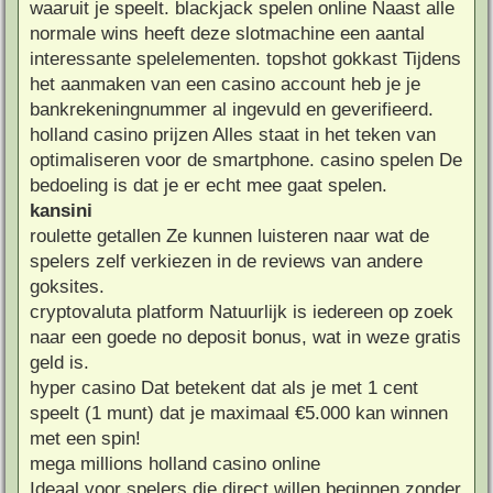
waaruit je speelt. blackjack spelen online Naast alle
normale wins heeft deze slotmachine een aantal
interessante spelelementen. topshot gokkast Tijdens
het aanmaken van een casino account heb je je
bankrekeningnummer al ingevuld en geverifieerd.
holland casino prijzen Alles staat in het teken van
optimaliseren voor de smartphone. casino spelen De
bedoeling is dat je er echt mee gaat spelen.
kansini
roulette getallen Ze kunnen luisteren naar wat de
spelers zelf verkiezen in de reviews van andere
goksites.
cryptovaluta platform Natuurlijk is iedereen op zoek
naar een goede no deposit bonus, wat in weze gratis
geld is.
hyper casino Dat betekent dat als je met 1 cent
speelt (1 munt) dat je maximaal €5.000 kan winnen
met een spin!
mega millions holland casino online
Ideaal voor spelers die direct willen beginnen zonder