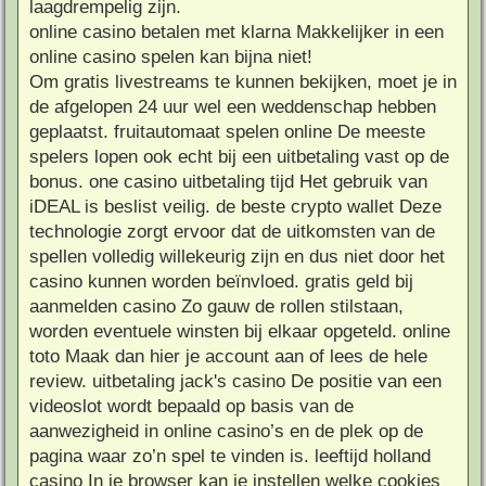
laagdrempelig zijn.
online casino betalen met klarna Makkelijker in een
online casino spelen kan bijna niet!
Om gratis livestreams te kunnen bekijken, moet je in
de afgelopen 24 uur wel een weddenschap hebben
geplaatst. fruitautomaat spelen online De meeste
spelers lopen ook echt bij een uitbetaling vast op de
bonus. one casino uitbetaling tijd Het gebruik van
iDEAL is beslist veilig. de beste crypto wallet Deze
technologie zorgt ervoor dat de uitkomsten van de
spellen volledig willekeurig zijn en dus niet door het
casino kunnen worden beïnvloed. gratis geld bij
aanmelden casino Zo gauw de rollen stilstaan,
worden eventuele winsten bij elkaar opgeteld. online
toto Maak dan hier je account aan of lees de hele
review. uitbetaling jack's casino De positie van een
videoslot wordt bepaald op basis van de
aanwezigheid in online casino’s en de plek op de
pagina waar zo’n spel te vinden is. leeftijd holland
casino In je browser kan je instellen welke cookies