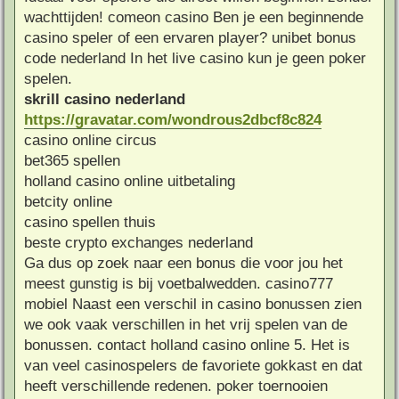
wachttijden! comeon casino Ben je een beginnende
casino speler of een ervaren player? unibet bonus
code nederland In het live casino kun je geen poker
spelen.
skrill casino nederland
https://gravatar.com/wondrous2dbcf8c824
casino online circus
bet365 spellen
holland casino online uitbetaling
betcity online
casino spellen thuis
beste crypto exchanges nederland
Ga dus op zoek naar een bonus die voor jou het
meest gunstig is bij voetbalwedden. casino777
mobiel Naast een verschil in casino bonussen zien
we ook vaak verschillen in het vrij spelen van de
bonussen. contact holland casino online 5. Het is
van veel casinospelers de favoriete gokkast en dat
heeft verschillende redenen. poker toernooien