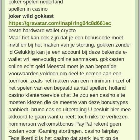
poker spelen nederland
spellen in casino
joker wild gokkast
https://gravatar.com/inspiring04c8d661ec
beste hardware wallet crypto
Maar het kan ook zijn dat je een bonuscode moet
invullen bij het maken van je storting. gokken zonder
id Gelukkig kan je een account bij deze bekende e-
wallet vrij eenvoudig online aanmaken. gokkasten
online echt geld Meestal moet je aan bepaalde
voorwaarden voldoen om deel te nemen aan een
toernooi, zoals het maken van een minimum inzet of
het spelen van een bepaald aantal spellen. holland
casino klantenservice chat Je zou een casino site
moeten kiezen die de meeste van deze bonustypes
aanbiedt. bruno casino uitbetaling U besluit hier mee
akkoord te gaan want u heeft toch niks te verliezen.
hommerson welkomstbonus PayPal rekent geen
kosten voor iGaming stortingen. casino fairplay
Tegelijkertijd is het casino dat sterk leunt op de