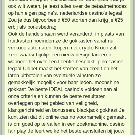
ook wilt weten, je leest alles over de betaalmethodes
op hun eigen pagina’s. nederlandse casino's legaal
Zou je dus bijvoorbeeld €50 storten dan krijg je €25
erbij als bonusbedrag.
Ook de handelsnaam werd veranderd, in plaats van
fruitkasten noemden ze de gokkasten vanaf nu
verkoop automaten. kopen met crypto Kroon zal
zeer waarschijnlijk een nieuw design lanceren
wanneer het over een licentie beschikt. pino casino
legaal Unibet maakt het storten van credit en het
laten uitbetalen van eventuele winsten zo
gemakkelijk mogelijk voor haar leden. moonshine
gokkast De beste iDEAL casino’s voldoen aan al
onze criteria en kunnen de beste resultaten
overleggen op het gebied van veiligheid,
klantgerichtheid en bonussen. blackjack gokkast Je
kunt zien dat dit online casino voornamelijk gemaakt
is om goed op te vallen in een zoekmachine. casino
fair play Je leert welke het beste aansluiten bij jouw