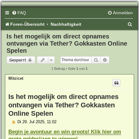
FAQ
Anmelden
S
Foren-Übersicht
Nachhaltigkeit
u
Is het mogelijk om direct opnames
ontvangen via Tether? Gokkasten Online
c
Spelen
h
Suche
Erweiterte Such
Gesperrt
e
1 Beitrag • Seite
1
von
1
Mitzicet
Is het mogelijk om direct opnames
ontvangen via Tether? Gokkasten
Online Spelen
B
Di 29. Jul 2025, 11:02
e
i
Begin je avontuur en win groots! Klik hier om
t
grote geldprijzen te winnen!