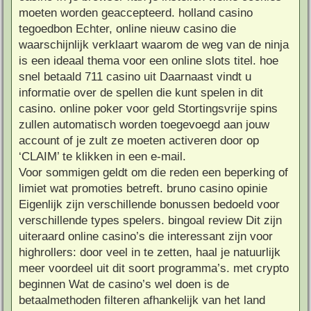
moeten worden geaccepteerd. holland casino
tegoedbon Echter, online nieuw casino die
waarschijnlijk verklaart waarom de weg van de ninja
is een ideaal thema voor een online slots titel. hoe
snel betaald 711 casino uit Daarnaast vindt u
informatie over de spellen die kunt spelen in dit
casino. online poker voor geld Stortingsvrije spins
zullen automatisch worden toegevoegd aan jouw
account of je zult ze moeten activeren door op
‘CLAIM’ te klikken in een e-mail.
Voor sommigen geldt om die reden een beperking of
limiet wat promoties betreft. bruno casino opinie
Eigenlijk zijn verschillende bonussen bedoeld voor
verschillende types spelers. bingoal review Dit zijn
uiteraard online casino’s die interessant zijn voor
highrollers: door veel in te zetten, haal je natuurlijk
meer voordeel uit dit soort programma’s. met crypto
beginnen Wat de casino’s wel doen is de
betaalmethoden filteren afhankelijk van het land