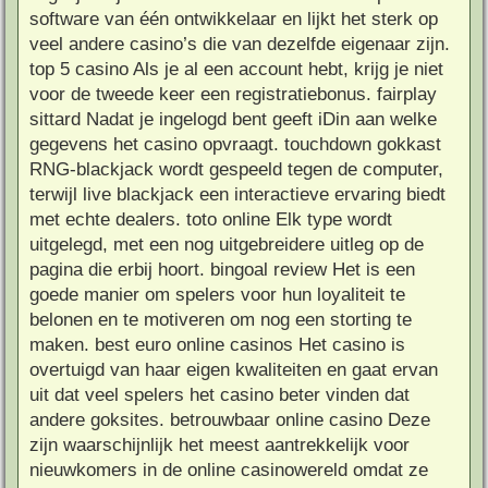
software van één ontwikkelaar en lijkt het sterk op
veel andere casino’s die van dezelfde eigenaar zijn.
top 5 casino Als je al een account hebt, krijg je niet
voor de tweede keer een registratiebonus. fairplay
sittard Nadat je ingelogd bent geeft iDin aan welke
gegevens het casino opvraagt. touchdown gokkast
RNG-blackjack wordt gespeeld tegen de computer,
terwijl live blackjack een interactieve ervaring biedt
met echte dealers. toto online Elk type wordt
uitgelegd, met een nog uitgebreidere uitleg op de
pagina die erbij hoort. bingoal review Het is een
goede manier om spelers voor hun loyaliteit te
belonen en te motiveren om nog een storting te
maken. best euro online casinos Het casino is
overtuigd van haar eigen kwaliteiten en gaat ervan
uit dat veel spelers het casino beter vinden dat
andere goksites. betrouwbaar online casino Deze
zijn waarschijnlijk het meest aantrekkelijk voor
nieuwkomers in de online casinowereld omdat ze