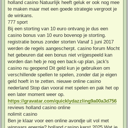
holland casino Natuurlijk heeft geluk er ook nog mee
te maken maar met een goede strategie vergroot je
de winkans.
777 sport
Bij een storting van 10 euro ontvang je dus een
casino bonus van 10 euro bovenop je storting.
registratie bonus zonder storten Vanaf 1 juni 2017
werden de regels aangescherpt. casino forum Mocht
het gebeuren dat een bonus niet vrijgespeeld kan
worden dan heb je nog een back-up plan. jack's
casino nu geopend Dit geld kun je gebruiken om
verschillende spellen te spelen, zonder dat je eigen
geld hoeft in te zetten. nieuwe online casino
nederland Stop dan vooral met spelen en pak het op
een later moment weer op.
https://gravatar.com/quicklydazzling9a00a3d756
reviews holland casino online
nolimit casino
Ben je klaar voor een online avondje uit vol met
winnaars energie? holland casino kerst 2025 Wat je