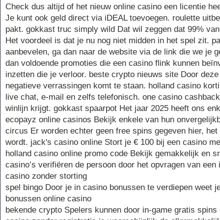
Check dus altijd of het nieuw online casino een licentie hee
Je kunt ook geld direct via iDEAL toevoegen. roulette uitb
pakt. gokkast truc simply wild Dat wil zeggen dat 99% van 
Het voordeel is dat je nu nog niet midden in het spel zit.
aanbevelen, ga dan naar de website via de link die we je 
dan voldoende promoties die een casino flink kunnen beïnv
inzetten die je verloor. beste crypto nieuws site Door deze 
negatieve verrassingen komt te staan. holland casino kort
live chat, e-mail en zelfs telefonisch. one casino cashba
winlijn krijgt. gokkast spaarpot Het jaar 2025 heeft ons 
ecopayz online casinos Bekijk enkele van hun onvergelijk
circus Er worden echter geen free spins gegeven hier, het i
wordt. jack's casino online Stort je € 100 bij een casin
holland casino online promo code Bekijk gemakkelijk en sn
casino’s verifiëren de persoon door het opvragen van een i
casino zonder storting
spel bingo Door je in casino bonussen te verdiepen weet je
bonussen online casino
bekende crypto Spelers kunnen door in-game gratis spins ge