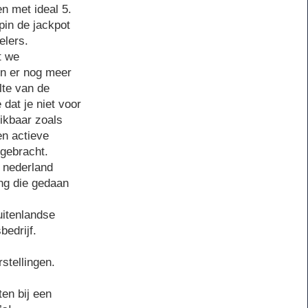
en met ideal 5.
pin de jackpot
elers.
t we
jn er nog meer
lte van de
 dat je niet voor
ikbaar zoals
en actieve
 gebracht.
. nederland
ing die gedaan
uitenlandse
bedrijf.
stellingen.
en bij een