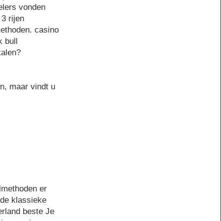
pelers vonden
3 rijen
methoden. casino
 bull
talen?
n, maar vindt u
almethoden er
 de klassieke
erland beste Je