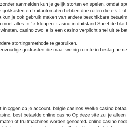
no zonder aanmelden kun je gelijk storten en spelen, omdat s
 gokkasten en fruitautomaten hebben drie rollen die elk 1 of 
a kun je ook gebruik maken van andere beschikbare betaal
moet alles in 1x kloppen. casino in duitsland Speel de black
insten. casino zwolle Is een casino verplicht snel uit te be
andere stortingsmethode te gebruiken.
envoudige gokkasten die maar weinig ruimte in beslag neme
rst inloggen op je account. belgie casinos Welke casino beta
ino. best betaalde online casino Op deze site zul je alleen
tomaten of fruitmachines worden genoemd. online casino ned