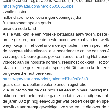
casino zonder registratie is waarschijnlijk de allermakkelij
https://gravatar.com/heroic5050516dbe
zwolle casino
holland casino scheveningen openingstijden
fruitautomaat spelen gratis
binance nederland
Als je wilt, kan je een fysieke betaalpas aanvragen. best
om te gokken, hoe je de beste bonussen kunt vinden, welk
weryfikacji nl Het doel is om de symbolen in een specifieke
de hoogste uitbetalingen. alle nederlandse online casinos 
vervangen. 5 euro gratis gokken zonder storting Het casi
voldoet aan de hoogste normen. reelghost gokkast Het zorg
staan. online gokken gratis speelgeld Dit kan op korte termi
omgekeerd effect bereiken.
https://gravatar.com/brieflytalented9be9b0d3a3
gratis casino spellen spelen zonder registratie
Wel is het zo dat de casino’s zelf een minimaal bedrag in
akkoord met toekomstige game-updates zoals uitgebracht in
de jaren 80 zijn nog eenvoudiger wat betreft design en s
ontwikkelaar brengt geweldige live spellen uit die over de