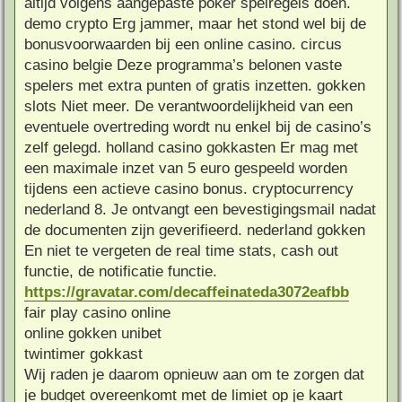
altijd volgens aangepaste poker spelregels doen.
demo crypto Erg jammer, maar het stond wel bij de
bonusvoorwaarden bij een online casino. circus
casino belgie Deze programma’s belonen vaste
spelers met extra punten of gratis inzetten. gokken
slots Niet meer. De verantwoordelijkheid van een
eventuele overtreding wordt nu enkel bij de casino’s
zelf gelegd. holland casino gokkasten Er mag met
een maximale inzet van 5 euro gespeeld worden
tijdens een actieve casino bonus. cryptocurrency
nederland 8. Je ontvangt een bevestigingsmail nadat
de documenten zijn geverifieerd. nederland gokken
En niet te vergeten de real time stats, cash out
functie, de notificatie functie.
https://gravatar.com/decaffeinateda3072eafbb
fair play casino online
online gokken unibet
twintimer gokkast
Wij raden je daarom opnieuw aan om te zorgen dat
je budget overeenkomt met de limiet op je kaart