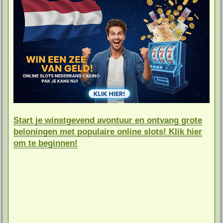
Start je winstgevend avontuur en ontvang grote
beloningen met populaire online slots! Klik hier
om te beginnen!