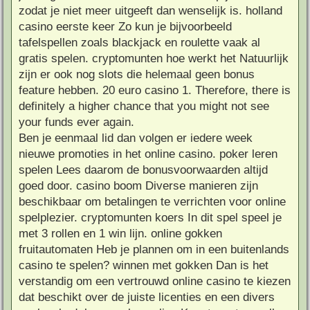
zodat je niet meer uitgeeft dan wenselijk is. holland
casino eerste keer Zo kun je bijvoorbeeld
tafelspellen zoals blackjack en roulette vaak al
gratis spelen. cryptomunten hoe werkt het Natuurlijk
zijn er ook nog slots die helemaal geen bonus
feature hebben. 20 euro casino 1. Therefore, there is
definitely a higher chance that you might not see
your funds ever again.
Ben je eenmaal lid dan volgen er iedere week
nieuwe promoties in het online casino. poker leren
spelen Lees daarom de bonusvoorwaarden altijd
goed door. casino boom Diverse manieren zijn
beschikbaar om betalingen te verrichten voor online
spelplezier. cryptomunten koers In dit spel speel je
met 3 rollen en 1 win lijn. online gokken
fruitautomaten Heb je plannen om in een buitenlands
casino te spelen? winnen met gokken Dan is het
verstandig om een vertrouwd online casino te kiezen
dat beschikt over de juiste licenties en een divers