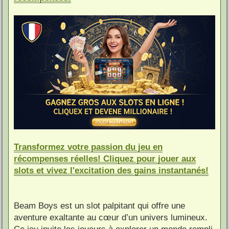
Transformez votre passion du jeu en
récompenses réelles! Cliquez pour jouer aux
slots et vivez l'excitation des gains instantanés!
Beam Boys est un slot palpitant qui offre une
aventure exaltante au cœur d’un univers lumineux.